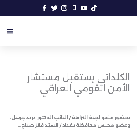
خطي
لى
لمحتوى
السيرة الذات
المكتبة المر
المكتبة الأ
سجل الن
الكلداني يستقبل مستشار
الأمن القومي العراقي
بحضور عضو لجنة النزاهة / النائِب الدكتور دريد جميل،
وعضو مجلس محافظة بغداد / السيِّد فائِز صباح…