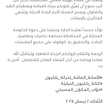
الرب يسوع أن يُعزِّي قلوبكم برجاء القيامة ويعطيكم الصّبر
والسّلوان، ويمنح الضحايا الأبرار الراحة الأبديّة، ويُشفي
المتأثرينَ بالإصابات.
نؤكّد مجدداً تعازينا الحارة، وحرصنا على دعوة الحكومة
المحليّة في المحافظة لمتابعة تداعيات وتفاصيل
الحادث، والتحقيق بِهِ، للوقوف على جميع الملابسات.
الرحمة والسَّلام لأرواحكم البريئة الطاهرة، ولِيَتَقَبَّل الله
صلاتنا ورجاءنا من أجل الشِفاء العاجل لِلمُصابين… آمين يا
رب.
#الأمانة_العامّة_لِحركة_بابليون
#كتلة_بابليون_النيابيّة
#نوّاب_المكوّن_المسيحي
الثّلاثاء ٢ نيسان ٢٠٢٤