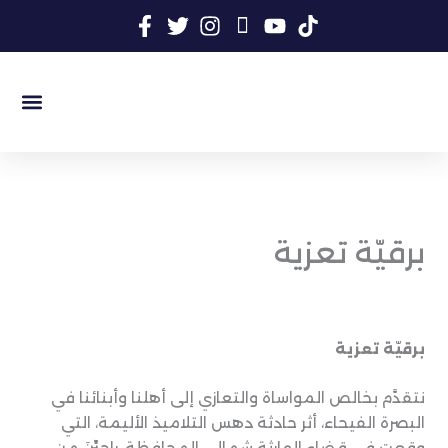
خطي
لى
لمحتوى
السيرة الذات
المكتبة المر
المكتبة الأ
سجل الن
برقيّة تعزية
برقيّة تعزية
نتقدَّم بخالص المواساة والتعازي إلى أهلنا وأبنائنا في
البصرة الفيحاء، أثر حادثة دهس التلاميذ الأليمة، التي
وقعت في قضاء الهارثة شمالي المحافظة، راجيِّنَ من