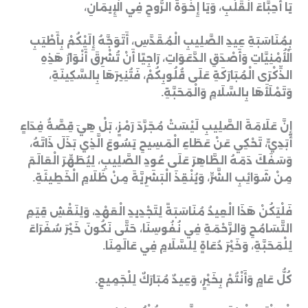
يَا أَحِبَّاءَ الْقَلْبِ، وَيَا إِخْوَةَ الرُّوحِ فِي الْإِيمَانِ،
بِمُنَاسَبَةِ عِيدِ الصَّلِيبِ الْمُقَدَّسِ، أَتَوَجَّهُ إِلَيْكُمْ بِأَطْيَبِ
الْأُمْنِيَّاتِ وَأَصْدَقِ الدَّعَوَاتِ، رَاجِيًا أَنْ تُشْرِقَ أَنْوَارُ هَذِهِ
الذِّكْرَى الْمُبَارَكَةِ عَلَى قُلُوبِكُمْ، فَتُنِيرَهَا بِالسَّكِينَةِ،
وَتَمْلَأَهَا بِالسَّلَامِ وَالْمَحَبَّةِ.
إِنَّ عَلَامَةَ الصَّلِيبِ لَيْسَتْ مُجَرَّدَ رَمْزٍ، بَلْ هِيَ قِصَّةُ فِدَاءٍ
أَبَدِيٍّ، تَحْكِي عَنْ عَطَاءِ الْمَسِيحِ يَسُوعَ الَّذِي بَذَلَ ذَاتَهُ،
وَسَفَكَ دَمَهُ الطَّاهِرَ عَلَى عُودِ الصَّلِيبِ، لِيُطَهِّرَ الْعَالَمَ
مِنْ شَوَائِبِ الشَّرِّ، وَيُنْقِذَ الْبَشَرِيَّةَ مِنْ ظَلَامِ الْخَطِيئَةِ.
فَلْيَكُنْ هَذَا الْعِيدُ مُنَاسَبَةً لِتَجْدِيدِ الْعَهْدِ، وَلِنَقْشِ قِيَمِ
التَّسَامُحِ وَالرَّحْمَةِ فِي نُفُوسِنَا، حَتَّى نَكُونَ خَيْرَ سُفَرَاءَ
لِلْمَحَبَّةِ، وَخَيْرَ دُعَاةٍ لِلسَّلَامِ فِي عَالَمِنَا.
كُلُّ عَامٍ وَأَنْتُمْ بِخَيْرٍ، وَعِيدٌ مُبَارَكٌ لِلْجَمِيعِ.