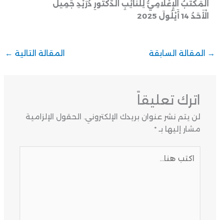
الْمَكْتَبُ الْإِعْلَامِيُّ لِلنَّائِبِ الدُّكْتُورِ دُرَيْدِ جَمِيل
الْأَحَدُ 14 أَيْلُولَ 2025
→
المقالة السابقة
المقالة التالية
←
اترك تعليقاً
لن يتم نشر عنوان بريدك الإلكتروني.
الحقول الإلزامية
مشار إليها بـ
*
اكتب
هنا...