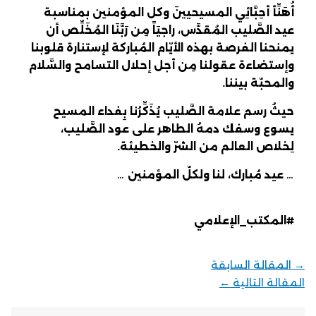
ُهَنِّأ أحِبَّائِي المسيحيينَ وكل المؤمنين بمناسبة
يد الصَّليب المُقدَّس، راجيَاً مِن رَبَّنَا المُخَلِّص أن
منحنا الفرصة بهذه الأيّام المُباركة لإستنارة قلوبنا
إستضاءة عقولنا مِن أجل إحلال التسامح والسَّلام
المحبّة بيننا
.
يثُ رسم علامة الصَّليب يُذَكِّرُنا بِفداء المسيح
سوع وسفك دمهُ الطاهر على عود الصَّليب،
ِخلاص العالم من الشرّ والخطيئة.
عيد مُبارك، لنا ولكلّ المؤمنين
…
المكتب_الإعلامي
لمقالة السابقة
قالة التالية
←