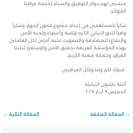
متمنين لهم دوام التوفيق والسداد لخدمة عراقنا
الموحّد.
شكراً للمساهمينَ في إعداد مشروع قانون الجهاز، وشكراً
وافراً للدور النيابي الكبير (رئاسة وأعضاء ولجنة الأمن
والدفاع) للمصادقة والتصويت عليه، آملينَ لكل العاملينَ
بهذه المؤسسّة العريقة تحقيق الأمن والإستقرار لبلدنا
العراق، وحماية شعبه الكريم.
..مُبارك لكم ولنا ولكلّ العراقيين..
كُتلة بابليون النيابيّة
الخميس ٩ آيــار ٢٠٢٤
→
المقالة السابقة
المقالة التالية
←