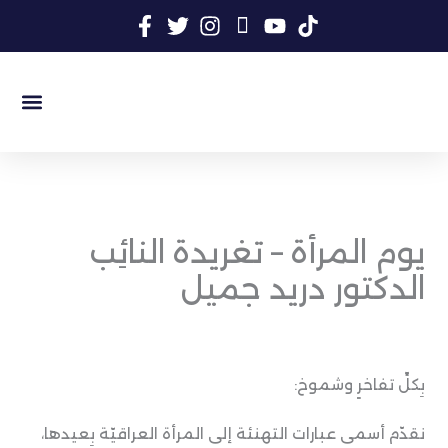
خطي
لى
لمحتوى
السيرة الذات
المكتبة المر
المكتبة الأ
سجل الن
يوم المرأة – تغريدة النائِب
الدكتور دريد جميل
بِكلِّ تفاخرٍ وشموخ:
نقدّم أسمى عبارات التهنئة إلى المرأة العراقيّة بِعيدها،