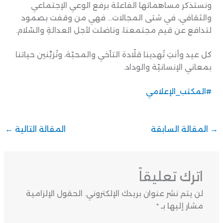
ونستذكر مساهماتها الفاعلة برفع الوعي الإجتماعي
والثقافي، في شتى المجالات… فهي من وقفت بصمود
لتدافع عن قيم مجتمعنا، وناضلت لأجل العدالةِ والسّلام.
كل عيد وأنتِ تُهدينا قلّادة التآخي والمحبّة، وتُزيِّنين حياتنا
بمعاني الإنسانيّة والوداد.
#المكتب_الإعلامي
→
المقالة السابقة
المقالة التالية
←
اترك تعليقاً
لن يتم نشر عنوان بريدك الإلكتروني.
الحقول الإلزامية
مشار إليها بـ
*